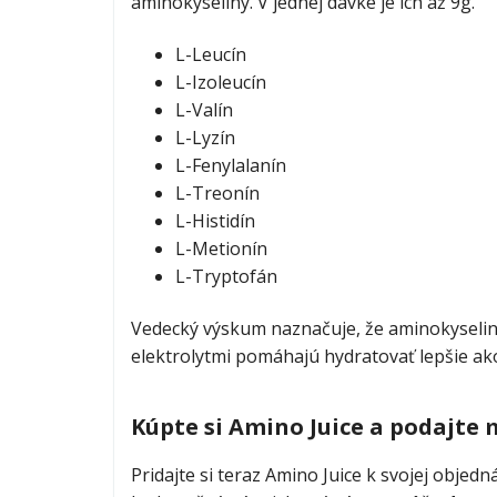
aminokyseliny. V jednej dávke je ich až 9g.
L-Leucín
L-Izoleucín
L-Valín
L-Lyzín
L-Fenylalanín
L-Treonín
L-Histidín
L-Metionín
L-Tryptofán
Vedecký výskum naznačuje, že aminokyselin
elektrolytmi pomáhajú hydratovať lepšie ak
Kúpte si Amino Juice a podajte
Pridajte si teraz Amino Juice k svojej objed