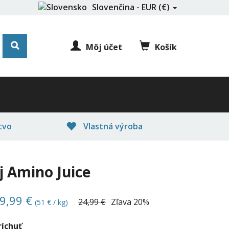
Slovenčina - EUR (€)
Môj účet
Košík
tvo
Vlastná výroba
j Amino Juice
9,99 €
24,99 €
Zľava
20%
(51 € / kg)
ríchuť