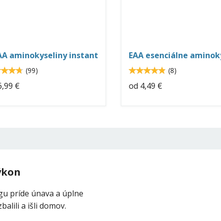
caa-
eaa-
stant-
amino-
eo-
neo-
trition.jpg
nutrition.jpg
A aminokyseliny instant
EAA esenciálne aminok
4.7
(
99
)
4.9
(
8
)
4.71717
4.875
,99 €
od
4,49 €
ýkon
ngu príde únava a úplne
balili a išli domov.