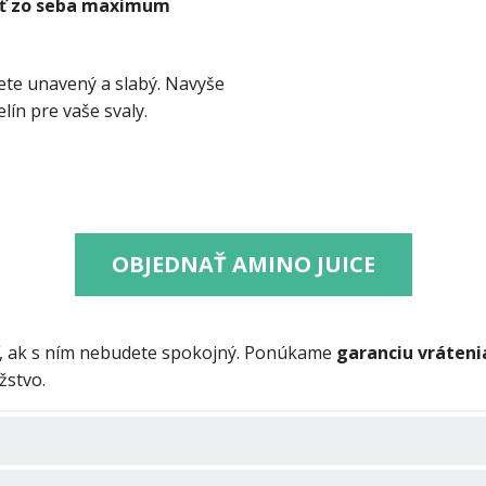
ť zo seba maximum
ete unavený a slabý. Navyše
ín pre vaše svaly.
OBJEDNAŤ AMINO JUICE
iť, ak s ním nebudete spokojný. Ponúkame
garanciu vráteni
žstvo.