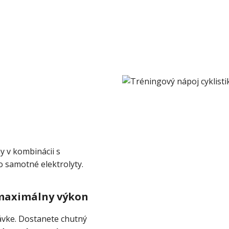
y v kombinácii s
o samotné elektrolyty.
 maximálny výkon
návke. Dostanete chutný