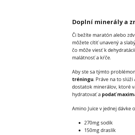
Doplní minerály a zn
Či bežíte maratón alebo zdv
môžete cítiť unavený a slabý
čo môže viesť k dehydratácii
malátnosť a kŕče.
Aby ste sa týmto problémom
tréningu
. Práve na to slúž
dostatok minerálov, ktoré
hydratovať a
podať maxim
Amino Juice v jednej dávke 
270mg sodík
150mg draslík