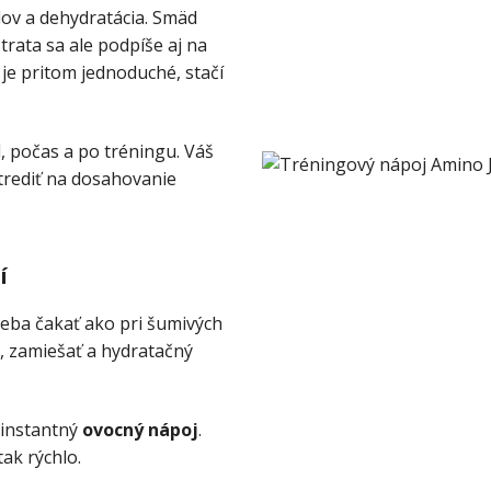
ov a dehydratácia. Smäd
trata sa ale podpíše aj na
je pritom jednoduché, stačí
 počas a po tréningu. Váš
trediť na dosahovanie
í
reba čakať ako pri šumivých
y, zamiešať a hydratačný
i instantný
ovocný nápoj
.
ak rýchlo.