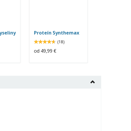
protein-
synthesis-
neo-
nutrition.jpg
yseliny
Proteín Synthemax
4.7
(
18
)
4.666665
od
49,99 €