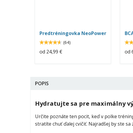
predtreningovka-
b
neopower-
in
neo-
n
nutrition.jpg
nu
Predtréningovka NeoPower
BCA
4.6
(
64
)
4.625
od
24,99 €
od
6
POPIS
Hydratujte sa pre maximálny v
Určite poznáte ten pocit, keď v polke tréni
stratíte chuť ďalej cvičiť. Najradšej by ste sa z