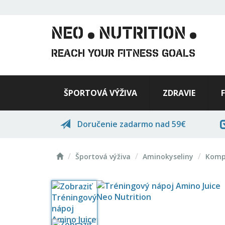
.
.
Skočiť
na
hlavný
NEO
NUTRITION
obsah
REACH YOUR FITNESS GOALS
ŠPORTOVÁ VÝŽIVA
ZDRAVIE
Doručenie zadarmo nad 59€
Domov
Športová výživa
Aminokyseliny
Komp