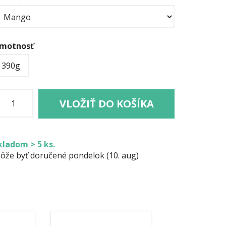
motnosť
390g
VLOŽIŤ DO KOŠÍKA
kladom > 5 ks.
ôže byť doručené pondelok (10. aug)