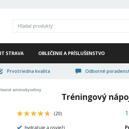
FIT STRAVA
OBLEČENIE A PRÍSLUŠENSTVO
Prvotriedna kvalita
Odborné poradens
lexné aminokyseliny
Tréningový nápo
1
4.6
4.6
(
20
)
P
hydratuje a osvieži