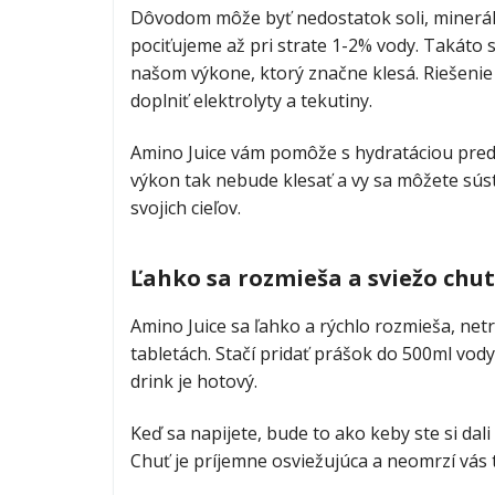
Dôvodom môže byť nedostatok soli, minerál
pociťujeme až pri strate 1-2% vody. Takáto s
našom výkone, ktorý značne klesá. Riešenie 
doplniť elektrolyty a tekutiny.
Amino Juice vám pomôže s hydratáciou pred,
výkon tak nebude klesať a vy sa môžete sús
svojich cieľov.
Ľahko sa rozmieša a sviežo chut
Amino Juice sa ľahko a rýchlo rozmieša, net
tabletách. Stačí pridať prášok do 500ml vod
drink je hotový.
Keď sa napijete, bude to ako keby ste si dal
Chuť je príjemne osviežujúca a neomrzí vás t