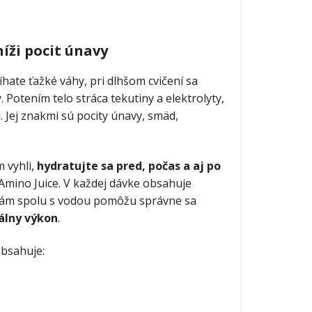
íži pocit únavy
íhate ťažké váhy, pri dlhšom cvičení sa
. Potením telo stráca tekutiny a elektrolyty,
. Jej znakmi sú pocity únavy, smäd,
 vyhli,
hydratujte sa pred, počas a aj po
i Amino Juice. V každej dávke obsahuje
 vám spolu s vodou pomôžu správne sa
álny výkon
.
obsahuje: