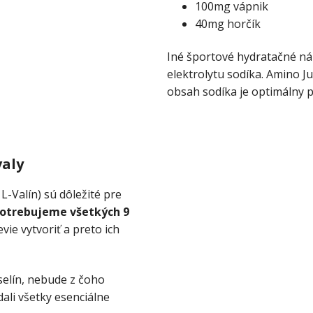
100mg vápnik
40mg horčík
Iné športové hydratačné ná
elektrolytu sodíka. Amino J
obsah sodíka je optimálny p
valy
L-Valín) sú dôležité pre
potrebujeme všetkých 9
evie vytvoriť a preto ich
elín, nebude z čoho
ali všetky esenciálne