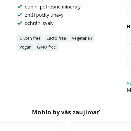
doplní potrebné minerály
zníži pocity únavy
ochráni svaly
H
Gluten free
Lacto free
Vegetarian
Vegan
GMO free
S
M
Mohlo by vás zaujímať