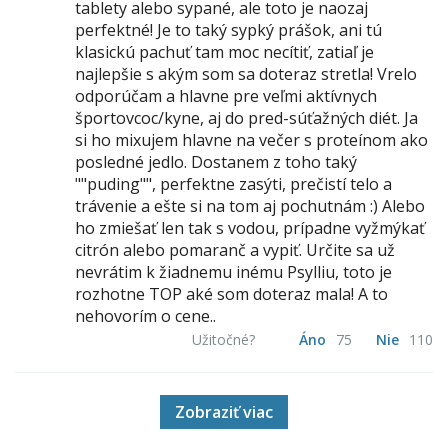
tablety alebo sypané, ale toto je naozaj
perfektné! Je to taký sypký prášok, ani tú
klasickú pachuť tam moc necítiť, zatiaľ je
najlepšie s akým som sa doteraz stretla! Vrelo
odporúčam a hlavne pre veľmi aktívnych
športovcoc/kyne, aj do pred-súťažných diét. Ja
si ho mixujem hlavne na večer s proteínom ako
posledné jedlo. Dostanem z toho taký
""puding"", perfektne zasýti, prečistí telo a
trávenie a ešte si na tom aj pochutnám :) Alebo
ho zmiešať len tak s vodou, prípadne vyžmýkať
citrón alebo pomaranč a vypiť. Určite sa už
nevrátim k žiadnemu inému Psylliu, toto je
rozhotne TOP aké som doteraz mala! A to
nehovorím o cene..
Užitočné?
Áno
75
Nie
110
Zobraziť viac