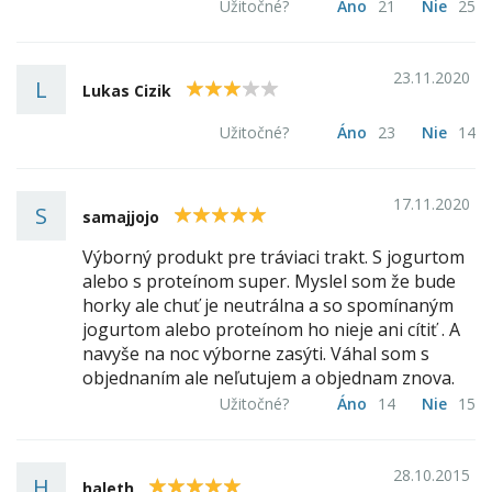
Užitočné?
Áno
21
Nie
25
23.11.2020
L
3
Lukas Cizik
Užitočné?
Áno
23
Nie
14
17.11.2020
S
5
samajjojo
Výborný produkt pre tráviaci trakt. S jogurtom
alebo s proteínom super. Myslel som že bude
horky ale chuť je neutrálna a so spomínaným
jogurtom alebo proteínom ho nieje ani cítiť . A
navyše na noc výborne zasýti. Váhal som s
objednaním ale neľutujem a objednam znova.
Užitočné?
Áno
14
Nie
15
28.10.2015
H
5
haleth