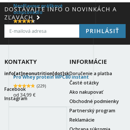
NeoFlavour práškové
DOSTÁVAJTE INFO O NOVINKÁCH A
ochucovadlo
ZĽAVÁCH
4.5
(
60
)
4.466665
od
4,99 €
PRIHLÁSIŤ
protein-
pro-
whey-
KONTAKTY
INFORMÁCIE
neo-
info[at]neonutrition[dot]sk
Doručenie a platba
Pro Whey proteín WPC80 instant
nutrition.jpg
Časté otázky
4.8
(
229
)
4.799125
Facebook
Ako nakupovať
od
34,99 €
Instagram
Obchodné podmienky
Partnerský program
vitamine-
Reklamácie
c-
Ochrana súkromia