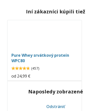
Iní zákazníci kúpili tiež
pure-
whey-
protein-
neo-
Pure Whey srvátkový proteín
nutrition.jpg
WPC80
4.8
(
457
)
4.80744
od
24,99 €
neoflavour-
Naposledy zobrazené
chocolate.jpg
Odstrániť