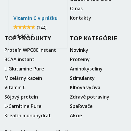
neo-
O nás
nutrition.jpg
Kontakty
Vitamín C v prášku
4.9
(
122
)
4.90164
od
4,99 €
TOP PRODUKTY
TOP KATEGÓRIE
Proteín WPC80 instant
Novinky
BCAA instant
Proteíny
L-Glutamine Pure
Aminokyseliny
Micelárny kazeín
Stimulanty
Vitamín C
Kĺbová výživa
Sójový proteín
Zdravé potraviny
L-Carnitine Pure
Spaľovače
Kreatín monohydrát
Akcie