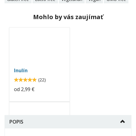
Mohlo by vás zaujímať
inulin-
neo-
nutrition.jpg
Inulín
4.9
(
22
)
4.90909
od
2,99 €
proteinova-
kasa-
POPIS
neo-