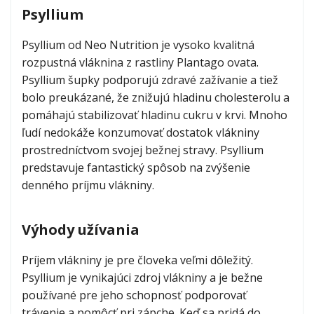
nutrition.jpg
Psyllium
Proteínová kaša
4.4
(
25
)
4.36
Psyllium od Neo Nutrition je vysoko kvalitná
rozpustná vláknina z rastliny Plantago ovata.
od
9,99 €
Psyllium šupky podporujú zdravé zažívanie a tiež
bolo preukázané, že znižujú hladinu cholesterolu a
chlorella-
pomáhajú stabilizovať hladinu cukru v krvi. Mnoho
neo-
ľudí nedokáže konzumovať dostatok vlákniny
prostredníctvom svojej bežnej stravy. Psyllium
nutrition.jpg
predstavuje fantastický spôsob na zvýšenie
denného príjmu vlákniny.
Chlorella
5
(
5
)
5
Výhody užívania
od
5,99 €
Príjem vlákniny je pre človeka veľmi dôležitý.
Psyllium je vynikajúci zdroj vlákniny a je bežne
spirulina-
používané pre jeho schopnosť podporovať
neo-
trávenie a pomôcť pri zápche. Keď sa pridá do