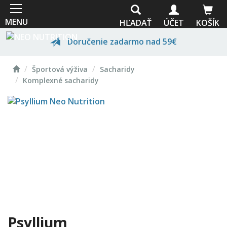
Skočiť
na
MENU
HĽADAŤ
ÚČET
KOŠÍK
hlavný
obsah
Doručenie zadarmo nad 59€
Domov
Prvotriedna kvalita
Športová výživa
Sacharidy
Komplexné sacharidy
Odborné poradenstvo
Vlastná výroba
Psyllium