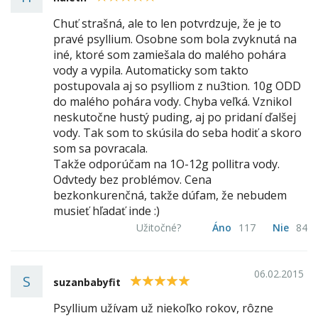
Chuť strašná, ale to len potvrdzuje, že je to
pravé psyllium. Osobne som bola zvyknutá na
iné, ktoré som zamiešala do malého pohára
vody a vypila. Automaticky som takto
postupovala aj so psylliom z nu3tion. 10g ODD
do malého pohára vody. Chyba veľká. Vznikol
neskutočne hustý puding, aj po pridaní ďalšej
vody. Tak som to skúsila do seba hodiť a skoro
som sa povracala.
Takže odporúčam na 1O-12g pollitra vody.
Odvtedy bez problémov. Cena
bezkonkurenčná, takže dúfam, že nebudem
musieť hľadať inde :)
Užitočné?
Áno
117
Nie
84
06.02.2015
S
5
suzanbabyfit
Psyllium užívam už niekoľko rokov, rôzne