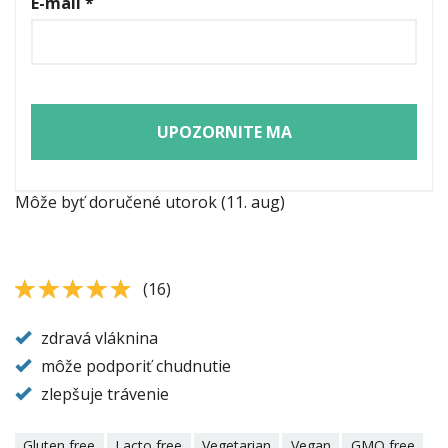
E-mail
*
UPOZORNITE MA
Môže byť doručené utorok (11. aug)
4.75
4.8
(
16
)
zdravá vláknina
môže podporiť chudnutie
zlepšuje trávenie
Gluten free
Lacto free
Vegetarian
Vegan
GMO free