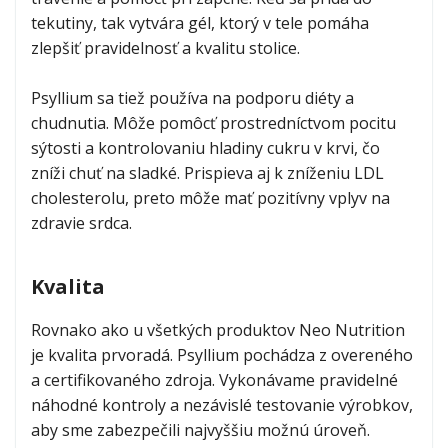
nutrition.jpg
tekutiny, tak vytvára gél, ktorý v tele pomáha
zlepšiť pravidelnosť a kvalitu stolice.
Spirulina
Psyllium sa tiež používa na podporu diéty a
4.6
(
12
)
4.583335
chudnutia. Môže pomôcť prostredníctvom pocitu
od
4,99 €
sýtosti a kontrolovaniu hladiny cukru v krvi, čo
zníži chuť na sladké. Prispieva aj k zníženiu LDL
cholesterolu, preto môže mať pozitívny vplyv na
zdravie srdca.
Kvalita
Rovnako ako u všetkých produktov Neo Nutrition
je kvalita prvoradá. Psyllium pochádza z overeného
a certifikovaného zdroja. Vykonávame pravidelné
náhodné kontroly a nezávislé testovanie výrobkov,
aby sme zabezpečili najvyššiu možnú úroveň.